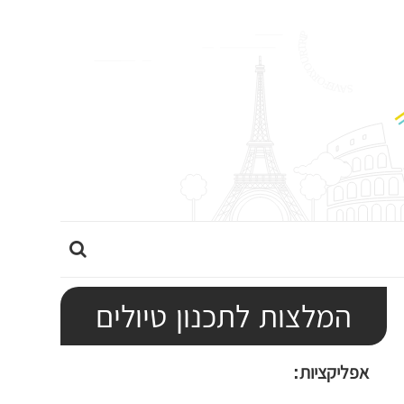
ה
ר
ח
המלצות לתכנון טיולים
ב
א
אפליקציות:
ת