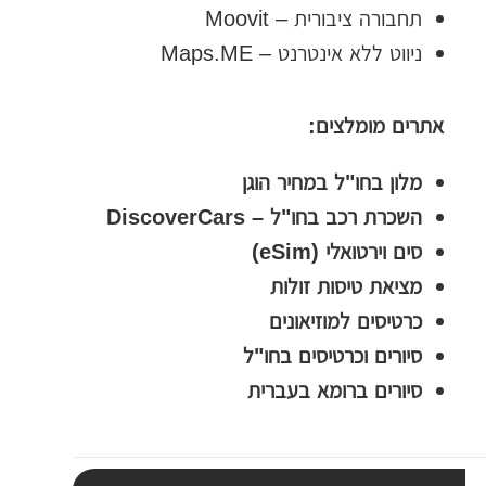
ת
תחבורה ציבורית – Moovit
י
ניווט ללא אינטרנט – Maps.ME
ב
ת
אתרים מומלצים:
ה
מלון בחו"ל במחיר הוגן
ח
השכרת רכב בחו"ל – DiscoverCars
י
סים וירטואלי (eSim)
פ
מציאת טיסות זולות
ו
כרטיסים למוזיאונים
ש
סיורים וכרטיסים בחו"ל
סיורים ברומא בעברית