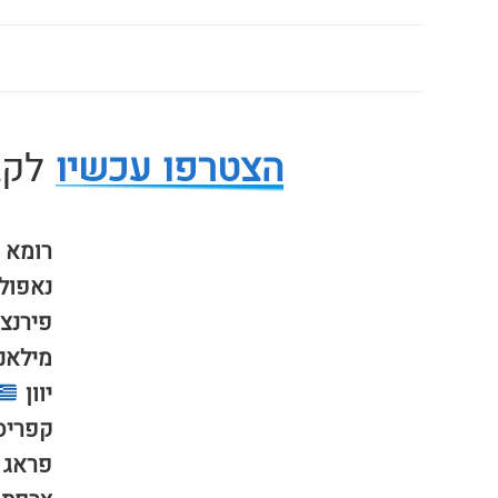
הצטרפו עכשיו
לקבו
רומא
נאפול
פירנצ
מילאנ
יוון
קפריס
פראג