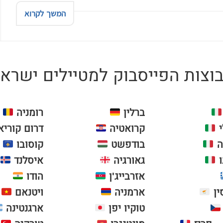
המשך לקרוא
צות הפייסבוק למטיילים ישראל
ברלין
רומניה
י
קרואטיה
דרום קוריא
ה
בודפשט
קוסובו
ו
גאורגיה
איסלנד
אזרבייג'ן
הודו
ין
ארמניה
ויטנאם
טוקיו יפן
ארגנטינה