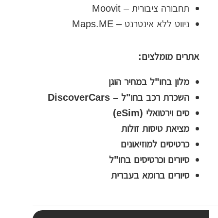
ת
תחבורה ציבורית – Moovit
י
ניווט ללא אינטרנט – Maps.ME
ב
ת
אתרים מומלצים:
ה
מלון בחו"ל במחיר הוגן
ח
השכרת רכב בחו"ל – DiscoverCars
י
סים וירטואלי (eSim)
פ
מציאת טיסות זולות
ו
כרטיסים למוזיאונים
ש
סיורים וכרטיסים בחו"ל
סיורים ברומא בעברית