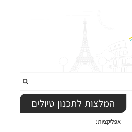
ה
ר
ח
המלצות לתכנון טיולים
ב
א
אפליקציות:
ת