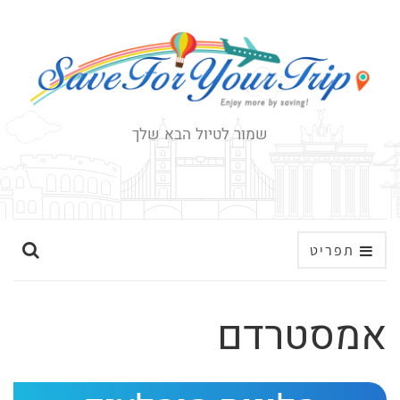
שמור לטיול הבא שלך
ה
תפריט
ר
ח
אמסטרדם
ב
א
ת