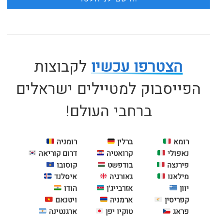
הצטרפו עכשיו
לקבוצות
הפייסבוק למטיילים ישראלים
ברחבי העולם!
רומא
ברלין
רומניה
נאפולי
קרואטיה
דרום קוריאה
פירנצה
בודפשט
קוסובו
מילאנו
גאורגיה
איסלנד
יוון
אזרבייג'ן
הודו
קפריסין
ארמניה
ויטנאם
פראג
טוקיו יפן
ארגנטינה