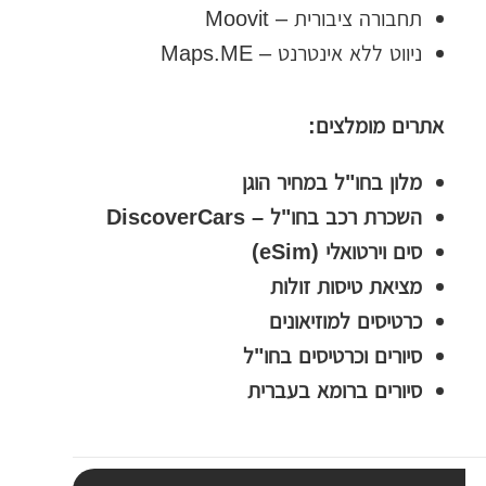
ת
תחבורה ציבורית – Moovit
י
ניווט ללא אינטרנט – Maps.ME
ב
ת
אתרים מומלצים:
ה
מלון בחו"ל במחיר הוגן
ח
השכרת רכב בחו"ל – DiscoverCars
י
סים וירטואלי (eSim)
פ
מציאת טיסות זולות
ו
כרטיסים למוזיאונים
ש
סיורים וכרטיסים בחו"ל
סיורים ברומא בעברית