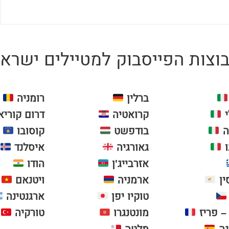
צות הפייסבוק למטיילים ישראל
ברלין
רומניה
י
קרואטיה
דרום קוריא
ה
בודפשט
קוסובו
ו
גאורגיה
איסלנד
אזרבייג'ן
הודו
ין
ארמניה
ויטנאם
טוקיו יפן
ארגנטינה
– פריז
מונטנגרו
טורקיה