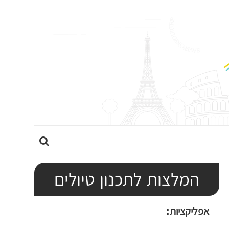
ה
ר
ח
המלצות לתכנון טיולים
ב
א
אפליקציות:
ת