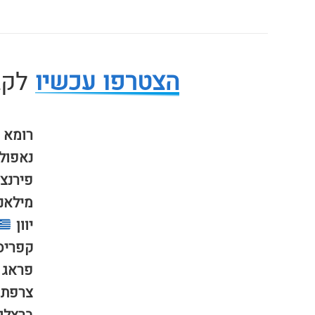
הצטרפו עכשיו
לקבו
רומא
נאפול
פירנצ
מילאנ
יוון
קפריס
פראג
צרפת 