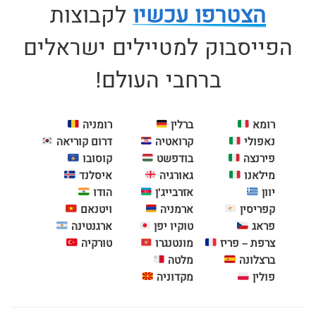
הצטרפו עכשיו
לקבוצות
הפייסבוק למטיילים ישראלים
ברחבי העולם!
רומא
ברלין
רומניה
נאפולי
קרואטיה
דרום קוריאה
פירנצה
בודפשט
קוסובו
מילאנו
גאורגיה
איסלנד
יוון
אזרבייג'ן
הודו
קפריסין
ארמניה
ויטנאם
פראג
טוקיו יפן
ארגנטינה
צרפת – פריז
מונטנגרו
טורקיה
ברצלונה
מלטה
פולין
מקדוניה