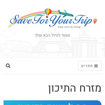
שמור לטיול הבא שלך
ה
תפריט
ר
ח
מזרח התיכון
ב
א
ת