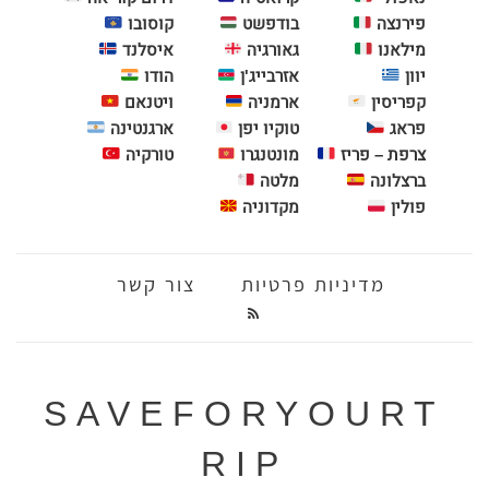
פירנצה
בודפשט
קוסובו
מילאנו
גאורגיה
איסלנד
יוון
אזרבייג'ן
הודו
קפריסין
ארמניה
ויטנאם
פראג
טוקיו יפן
ארגנטינה
צרפת – פריז
מונטנגרו
טורקיה
ברצלונה
מלטה
פולין
מקדוניה
מדיניות פרטיות
צור קשר
SAVEFORYOURT
RIP