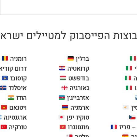
צות הפייסבוק למטיילים ישראל
ברלין
רומניה
י
קרואטיה
דרום קוריא
ה
בודפשט
קוסובו
ו
גאורגיה
איסלנד
אזרבייג'ן
הודו
ין
ארמניה
ויטנאם
טוקיו יפן
ארגנטינה
– פריז
מונטנגרו
טורקיה