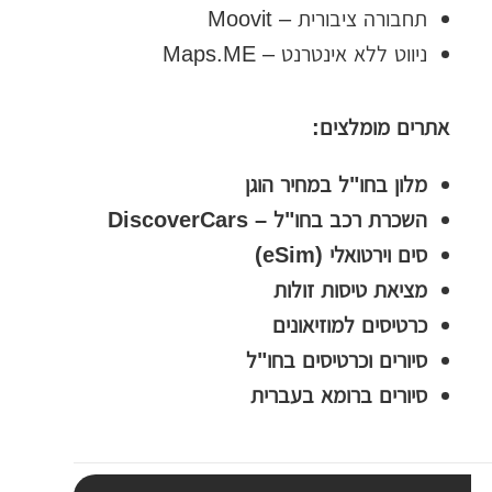
ת
תחבורה ציבורית – Moovit
י
ניווט ללא אינטרנט – Maps.ME
ב
ת
אתרים מומלצים:
ה
מלון בחו"ל במחיר הוגן
ח
השכרת רכב בחו"ל – DiscoverCars
י
סים וירטואלי (eSim)
פ
מציאת טיסות זולות
ו
כרטיסים למוזיאונים
ש
סיורים וכרטיסים בחו"ל
סיורים ברומא בעברית