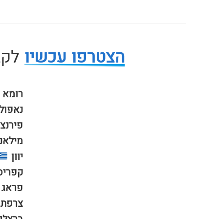
הצטרפו עכשיו
לקבו
רומא
נאפול
פירנצ
מילאנ
יוון
קפריס
פראג
צרפת 