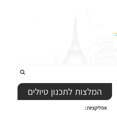
ה
ר
ח
המלצות לתכנון טיולים
ב
א
אפליקציות:
ת