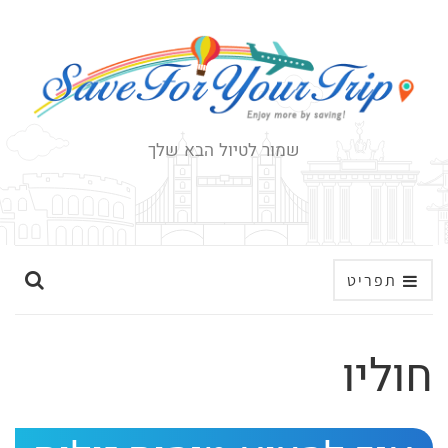
שמור לטיול הבא שלך
ה
תפריט
ר
ח
חוליו
ב
א
ת