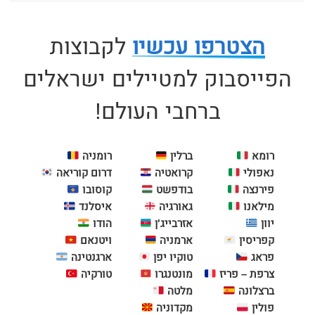
הצטרפו עכשיו
לקבוצות
הפייסבוק למטיילים ישראלים
ברחבי העולם!
רומא
ברלין
רומניה
נאפולי
קרואטיה
דרום קוריאה
פירנצה
בודפשט
קוסובו
מילאנו
גאורגיה
איסלנד
יוון
אזרבייג'ן
הודו
קפריסין
ארמניה
ויטנאם
פראג
טוקיו יפן
ארגנטינה
צרפת – פריז
מונטנגרו
טורקיה
ברצלונה
מלטה
פולין
מקדוניה