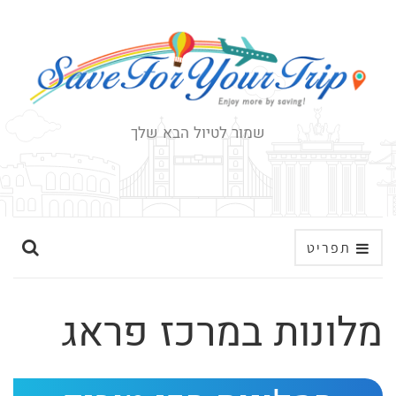
שמור לטיול הבא שלך
ה
תפריט
ר
ח
מלונות במרכז פראג
ב
א
ת