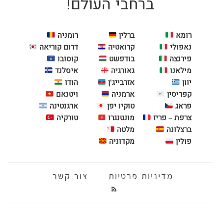
ברחבי העולם!
רומא
ברלין
רומניה
נאפולי
קרואטיה
דרום קוריאה
פירנצה
בודפשט
קוסובו
מילאנו
גאורגיה
איסלנד
יוון
אזרבייג'ן
הודו
קפריסין
ארמניה
ויטנאם
פראג
טוקיו יפן
ארגנטינה
צרפת – פריז
מונטנגרו
טורקיה
ברצלונה
מלטה
פולין
מקדוניה
מדיניות פרטיות
צור קשר