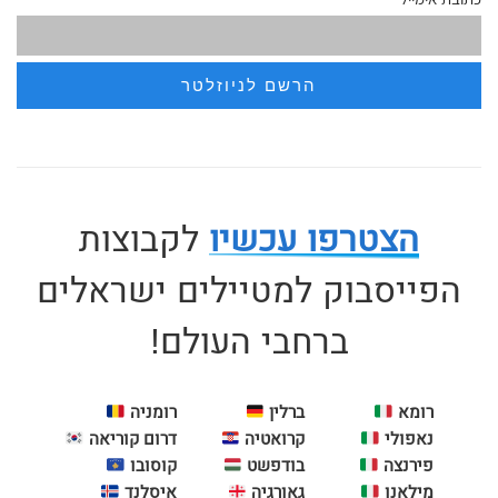
הצטרפו עכשיו
לקבוצות
הפייסבוק למטיילים ישראלים
ברחבי העולם!
רומא
ברלין
רומניה
נאפולי
קרואטיה
דרום קוריאה
פירנצה
בודפשט
קוסובו
מילאנו
גאורגיה
איסלנד