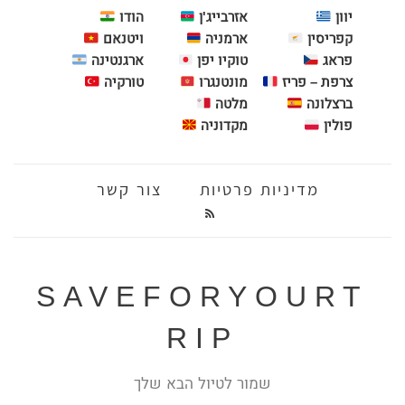
יוון
אזרבייג'ן
הודו
קפריסין
ארמניה
ויטנאם
פראג
טוקיו יפן
ארגנטינה
צרפת – פריז
מונטנגרו
טורקיה
ברצלונה
מלטה
פולין
מקדוניה
מדיניות פרטיות
צור קשר
SAVEFORYOURT
RIP
שמור לטיול הבא שלך