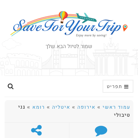
שמור לטיול הבא שלך
ה
תפריט
ר
ח
עמוד ראשי
»
אירופה
»
איטליה
»
רומא
»
גני
ב
טיבולי
א
ת