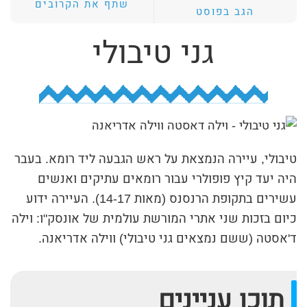
שתף את הקרובים
הגב בפוסט
ת
י
גני טיבולי
ב
ת
ה
ח
י
טיבולי, עיירה הנמצאת על ראש הגבעה ליד רומא. בעבר
פ
היה יעד קיץ פופולרי עבור רומאים עתיקים ואנשים
ו
עשירים בתקופת הרנסנס (מאות 14-17). העיירה ידוע
ש
כיום בזכות שני אתרי המורשת עולמית של אונסק"ו: וילה
ד'אסטה (ששם נמצאים גני טיבולי) ווילה אדריאנה.
תוכן עניינים