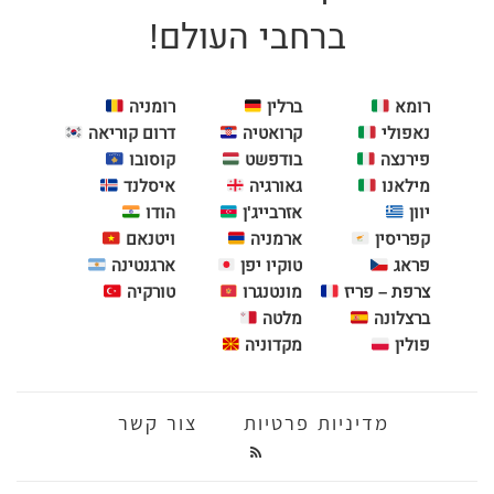
ברחבי העולם!
רומא
ברלין
רומניה
נאפולי
קרואטיה
דרום קוריאה
פירנצה
בודפשט
קוסובו
מילאנו
גאורגיה
איסלנד
יוון
אזרבייג'ן
הודו
קפריסין
ארמניה
ויטנאם
פראג
טוקיו יפן
ארגנטינה
צרפת – פריז
מונטנגרו
טורקיה
ברצלונה
מלטה
פולין
מקדוניה
מדיניות פרטיות
צור קשר