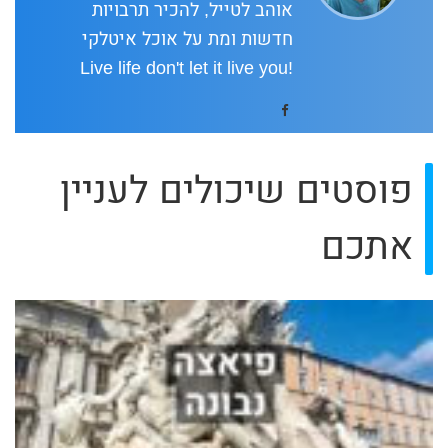
אוהב לטייל, להכיר תרבויות
חדשות ומת על אוכל איטלקי
!Live life don't let it live you
פוסטים שיכולים לעניין
אתכם