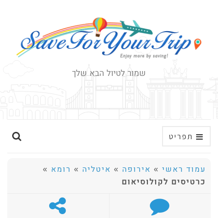
שמור לטיול הבא שלך
ה
תפריט
ר
ח
עמוד ראשי
»
אירופה
»
איטליה
»
רומא
»
ב
כרטיסים לקולוסיאום
א
ת