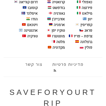
נאפולי
קרואטיה
דרום קוריאה
פירנצה
בודפשט
קוסובו
מילאנו
גאורגיה
איסלנד
יוון
אזרבייג'ן
הודו
קפריסין
ארמניה
ויטנאם
פראג
טוקיו יפן
ארגנטינה
צרפת – פריז
מונטנגרו
טורקיה
ברצלונה
מלטה
פולין
מקדוניה
מדיניות פרטיות
צור קשר
SAVEFORYOURT
RIP