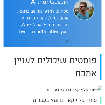
Arthur Gusein
סטודנט למדעי מחשב ברומא.
אוהב לטייל, להכיר תרבויות
חדשות ומת על אוכל איטלקי
!Live life don't let it live you
פוסטים שיכולים לעניין
אתכם
סיורי גולף קאר ברומא בעברית