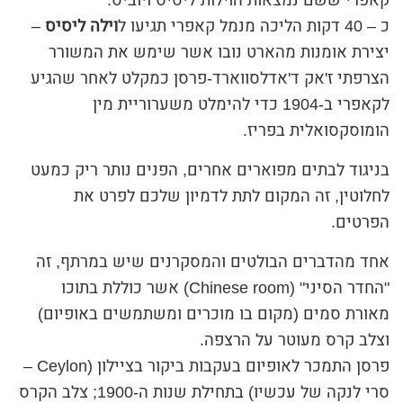
קאפרי ששם נמצאות הוילות ליסיס ויוביס.
כ – 40 דקות הליכה מנמל קאפרי תגיעו ל
וילה ליסיס
–
יצירת אומנות מהארט נובו אשר שימש את המשורר
הצרפתי ז'אק ד'אדלסווארד-פרסן כמקלט לאחר שהגיע
לקאפרי ב-1904 כדי להימלט משערוריית מין
הומוסקסואלית בפריז.
בניגוד לבתים מפוארים אחרים, הפנים נותר ריק כמעט
לחלוטין, זה המקום לתת לדמיון שלכם לפרט את
הפרטים.
אחד מהדברים הבולטים והמסקרנים שיש במרתף, זה
"החדר הסיני" (Chinese room) אשר כוללת בתוכו
מאורת סמים (מקום בו מוכרים ומשתמשים באופיום)
וצלב קרס מעוטר על הרצפה.
פרסן התמכר לאופיום בעקבות ביקור בציילון (Ceylon –
סרי לנקה של עכשיו) בתחילת שנות ה-1900; צלב הקרס