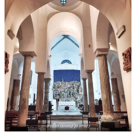
כנסיית סן קוסטנצו מבפנים