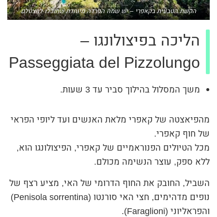
הקשת הטבעית בקאפרי – יש שמה הפרדה מיוחדת שתוכלו להצטלם
הליכה בפיצולונגו –
Passeggiata del Pizzolungo
משך המסלול בהילוך סביר עד 3 שעות.
מהפיאצטה של קאפרי מלאת האנשים ועד ליופי הפראי
של חוף קאפרי.
מכל הטיולים הפנוראמיים של קאפרי, הפיצולונגו הוא,
ללא ספק, עוצר הנשימה מכולם.
השביל, החובק את החוף הדרומי של האי, מציע רצף של
נופים מדהימים, חצי האי סורנטו (Penisola sorrentina)
והפראליוני (Faraglioni).