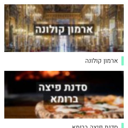
ארמון קולונה
סדנת פיצה ברומא