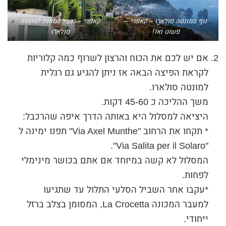
נוף ממונטה סולארו – קאפרי –
קאפרי – רכבל כסאות למונטה
פשוט ואו!
סולארו
אם יש לכם את הכוח והרצון לשרוף כמה קלוריות
לקראת הפיצה הבאה אז ניתן להגיע גם רגלית
למונטה סולארו.
משך ההליכה כ 45-60 דקות.
היציאה למסלול היא באותה הדרך איפה שהרכבל:
* תקחו את הרחוב "Via Axel Munthe" תפנו ימינה ל
"Via Salita per il Solaro".
המסלול לא קשה במיוחד אם אתם בכושר מינימלי
לפחות.
*עקבו אחר השביל הסלעי התלול עד שתגיעו
למעבר המכונה La Crocetta, המסומן בצלב ברזל
ייחודי.