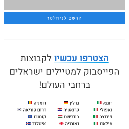
הצטרפו עכשיו
לקבוצות
הפייסבוק למטיילים ישראלים
ברחבי העולם!
רומא
ברלין
רומניה
נאפולי
קרואטיה
דרום קוריאה
פירנצה
בודפשט
קוסובו
מילאנו
גאורגיה
איסלנד