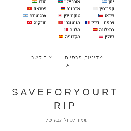
יוון
אזרבייג'ן
הודו
קפריסין
ארמניה
ויטנאם
פראג
טוקיו יפן
ארגנטינה
צרפת – פריז
מונטנגרו
טורקיה
ברצלונה
מלטה
פולין
מקדוניה
מדיניות פרטיות
צור קשר
SAVEFORYOURT
RIP
שמור לטיול הבא שלך