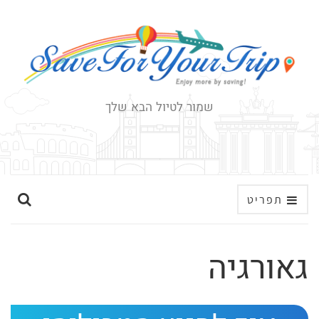
שמור לטיול הבא שלך
ה
תפריט
ר
ח
גאורגיה
ב
א
ת