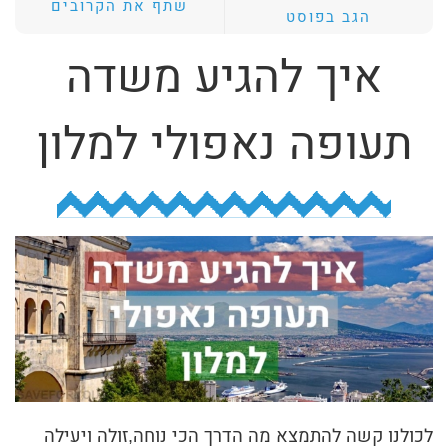
שתף את הקרובים
הגב בפוסט
ת
י
איך להגיע משדה
ב
ת
תעופה נאפולי למלון
ה
ח
י
פ
ו
ש
לכולנו קשה להתמצא מה הדרך הכי נוחה,זולה ויעילה