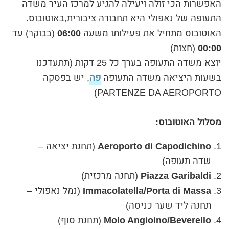
האפשרות הכי זולה ויעילה להגיע למרכז העיר משדה
התעופה של נאפולי היא תחבורה ציבורית,באוטובוס.
האוטובוס מתחיל את פעילותו משעה
06:00
(בבוקר) עד
00:00
(חצות)
יוצא משדה התעופה בערך כל 25 דקות (תתעדכנו
בשעות היציאה משדה התעופה
פה
, יש בפסקה
PARTENZE DA AEROPORTO)
מסלול האוטובוס:
Aeroporto di Capodichino
(תחנת יציאה –
שדה תעופה)
Piazza Garibaldi
(תחנה מרכזית)
Immacolatella/Porta di Massa
(נמל נאפולי –
תחנה ליד שער כניסה)
Molo Angioino/Beverello
(תחנת סוף)