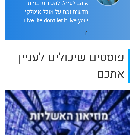
אוהב לטייל, להכיר תרבויות
חדשות ומת על אוכל איטלקי
!Live life don't let it live you
פוסטים שיכולים לעניין
אתכם