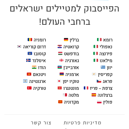
הפייסבוק למטיילים ישראלים
ברחבי העולם!
רומא
ברלין
רומניה
נאפולי
קרואטיה
דרום קוריאה
פירנצה
בודפשט
קוסובו
מילאנו
גאורגיה
איסלנד
יוון
אזרבייג'ן
הודו
קפריסין
ארמניה
ויטנאם
פראג
טוקיו יפן
ארגנטינה
צרפת – פריז
מונטנגרו
טורקיה
ברצלונה
מלטה
פולין
מקדוניה
מדיניות פרטיות
צור קשר