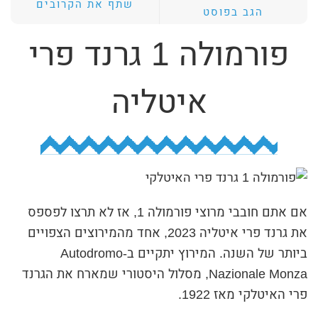
שתף את הקרובים
הגב בפוסט
ת
י
פורמולה 1 גרנד פרי
ב
ת
איטליה
ה
ח
י
פ
ו
אם אתם חובבי מרוצי פורמולה 1, אז לא תרצו לפספס
ש
את גרנד פרי איטליה 2023, אחד מהמירוצים הצפויים
ביותר של השנה. המירוץ יתקיים ב-Autodromo
Nazionale Monza, מסלול היסטורי שמארח את הגרנד
פרי האיטלקי מאז 1922.