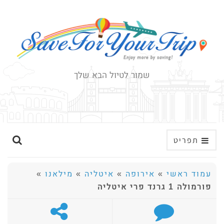
שמור לטיול הבא שלך
ה
תפריט
ר
ח
עמוד ראשי
»
אירופה
»
איטליה
»
מילאנו
»
ב
פורמולה 1 גרנד פרי איטליה
א
ת