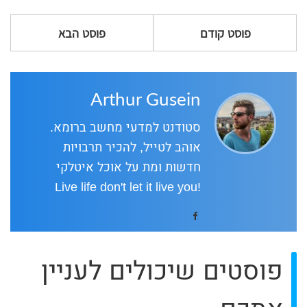
פוסט קודם
פוסט הבא
Arthur Gusein
סטודנט למדעי מחשב ברומא.
אוהב לטייל, להכיר תרבויות
חדשות ומת על אוכל איטלקי
!Live life don't let it live you
פוסטים שיכולים לעניין