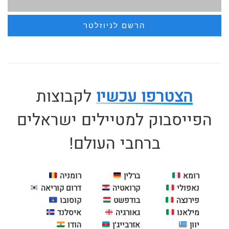
הצטרפו עכשיו
לקבוצות
הפייסבוק למטיילים ישראלים
ברחבי העולם!
רומא
ברלין
רומניה
נאפולי
קרואטיה
דרום קוריאה
פירנצה
בודפשט
קוסובו
מילאנו
גאורגיה
איסלנד
יוון
אזרבייג'ן
הודו