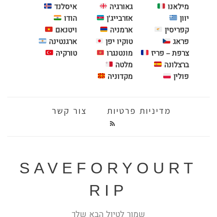
מילאנו
גאורגיה
איסלנד
יוון
אזרבייג'ן
הודו
קפריסין
ארמניה
ויטנאם
פראג
טוקיו יפן
ארגנטינה
צרפת – פריז
מונטנגרו
טורקיה
ברצלונה
מלטה
פולין
מקדוניה
מדיניות פרטיות
צור קשר
SAVEFORYOURT
RIP
שמור לטיול הבא שלך