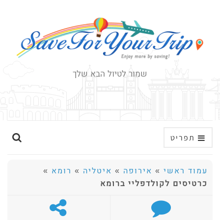
שמור לטיול הבא שלך
ה
תפריט
ר
ח
עמוד ראשי
»
אירופה
»
איטליה
»
רומא
»
ב
כרטיסים לקולדפליי ברומא
א
ת