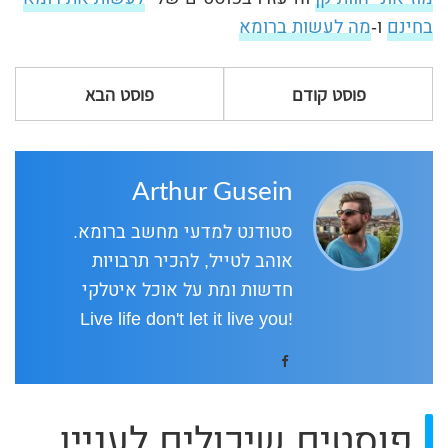
בחינם
ו-
מה לעשות ברומא
פוסט קודם
פוסט הבא
Arthur Gusein
סטודנט למדעי מחשב ברומא.
אוהב לטייל, להכיר תרבויות
חדשות ומת על אוכל איטלקי
!Live life don't let it live you
פוסטים שיכולים לעניין