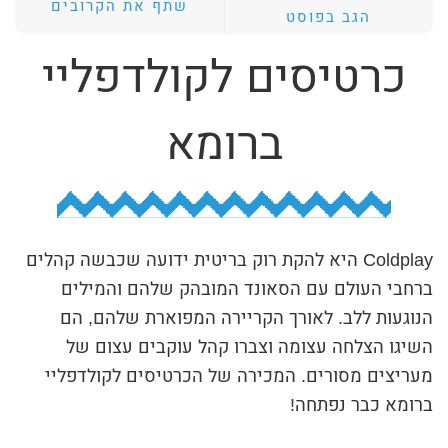
שתף את הקרובים
הגב בפוסט
ת
י
כרטיסים לקולדפליי
ב
ת
ברומא
ה
ח
י
פ
Coldplay היא להקת רוק בריטית ידועה שכבשה קהלים
ו
ברחבי העולם עם הסאונד המובהק שלהם והמילים
ש
הנוגעות ללב. לאורך הקריירה המפוארת שלהם, הם
השיגו הצלחה עצומה וצברו קהל עוקבים עצום של
מעריצים מסורים. המכירה של הכרטיסים לקולדפליי
ברומא כבר נפתחה!