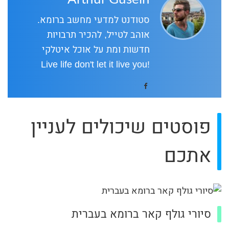
סטודנט למדעי מחשב ברומא.
אוהב לטייל, להכיר תרבויות
חדשות ומת על אוכל איטלקי
!Live life don't let it live you
פוסטים שיכולים לעניין
אתכם
סיורי גולף קאר ברומא בעברית