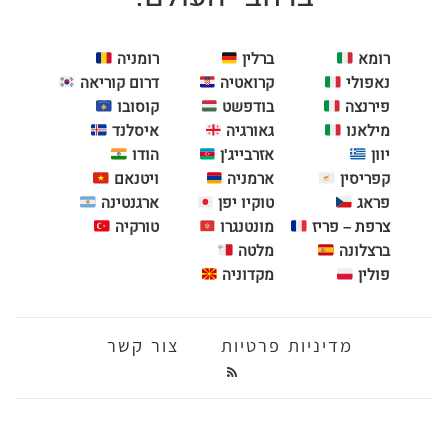
רומא
ברלין
רומניה
נאפולי
קרואטיה
דרום קוריאה
פירנצה
בודפשט
קוסובו
מילאנו
גאורגיה
איסלנד
יוון
אזרבייג'ן
הודו
קפריסין
ארמניה
ויטנאם
פראג
טוקיו יפן
ארגנטינה
צרפת – פריז
מונטנגרו
טורקיה
ברצלונה
מלטה
פולין
מקדוניה
מדיניות פרטיות
צור קשר