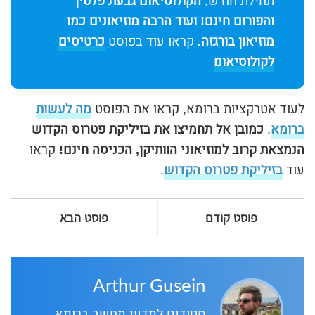
תחילת חודש,
הקולוסיאום גבעת פלטין
והפורום חינם! ועוד הרבה מוזיאונים כמו
מוזיאון בורגזה.
קראו עוד בפוסט
כרטיסים
לקולוסיאום
לעוד אטרקציות ברומא, קראו את הפוסט
מה לעשות
ברומא
.
כמובן אל תחמיצו את בזיליקת פטרוס הקדוש
הנמצאת קרוב למוזיאוני הוותיקן, הכניסה חינם!
קראו
עוד
בזיליקת פטרוס הקדוש
.
פוסט קודם
פוסט הבא
Arthur Gusein
סטודנט למדעי מחשב ברומא.