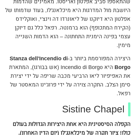
שהתאספו סביב אפלטון ואריסטו. מאמינים שהדמות
היושבת מול המדרגות היא מיכלאנג'לו, בעוד שדמותו של
אפלטון היא דיוקנו של ליאונרדו דה וינצ'י, ואוקלידס
(הקירח המתכופף) הוא ברמנטה. רפאל כלל גם דיוקן
עצמי בפינה הימנית התחתונה – הוא הדמות השנייה
מימין.
היצירה המפורסמת ביותר ב-
Stanza dell'Incendio di
Borgo
היא Incendio di Borgo (אש בבורגו), המתארת
את האפיפיור ליאו הרביעי מכבה שריפה על ידי יצירת
סימן הצלב. התקרה צוירה על ידי פרוג'ינו המאסטר של
רפאל.
Sistine Chapel
הקפלה הסיסטינית היא אחת היצירות הגדולות בעולם
כולו! ציור תקרה של מיכלאנג'לו (יום הדין האחרון).