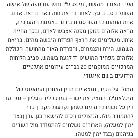
הפרי האסור מהשטן, מיוצג ע"י נחש עם גופה של אישה
מפותלת סביב עץ. לאחר בריאת חוה באה בריאת אדם.
אחת התמונות המפורסמות ביותר באמנות המערבית,
מראה אלוהים מזוקן מפנה אצבעו לאדם, ובכך מחייה
אותו. משלימים את הרצף הפרדת היבשה מהים; בריאת
השמש, הירח והצמחים; והפרדת האור מהחושך, הכוללת
אלוהים מפחיד המושיט יד לגעת בשמש. סביב הלוחות
המרכזיים ממוקמים 20 גברים עירומים אתלטיים,
הידועים בשם איגנודי.
ממול, על הקיר, נמצא יום הדין האחרון המהפנט של
מיכלאנג'לו. המציג את ישו – במרכז ליד העליון – גוזר גזר
דין על נשמות המתים כשהן נקרעות מקברן כדי
להתמודד מולו. הניצולים זוכים להישאר בגן עדן (בצד
ימין למעלה); הארורים נשלחים להתמודד מול השדים
בגיהנום (בצד ימין למטה).