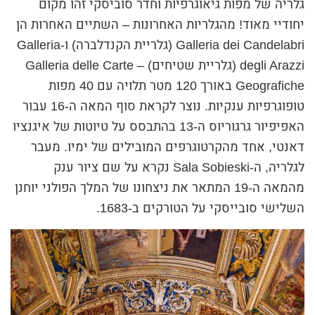
גלריה של מפות גיאוגרפיות וחדר סוביסקי זהו מקום
יחודיי מאוד! מהגלריות האחרונות – השתיים האחרות הן
Galleria dei Candelabri (גלריית הקנדלברה) ו-Galleria
degli Arazzi (גלריית שטיחים) – Galleria delle Carte
Geografiche באורך 120 מטר תלויה עם 40 מפות
טופוגרפיות ענקיות. נוצר לקראת סוף המאה ה-16 עבור
האפיפיור גרגוריוס ה-13 בהתבסס על טיוטות של איגנציו
דאנטי, אחד מהקרטוגרפים המובילים של ימיו. מעבר
לגלריה, ה-Sala Sobieski נקרא על שם ציור ענק
מהמאה ה-19 המתאר את ניצחונו של המלך הפולני יוחנן
השלישי סובייסקי על הטורקים ב-1683.