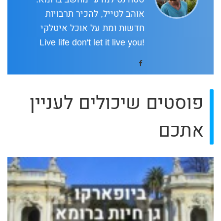
אוהב לטייל, להכיר תרבויות
חדשות ומת על אוכל איטלקי
!Live life don't let it live you
פוסטים שיכולים לעניין
אתכם