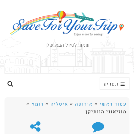
שמור לטיול הבא שלך
ה
תפריט
ר
ח
עמוד ראשי
»
אירופה
»
איטליה
»
רומא
»
ב
מוזיאוני הוותיקן
א
ת