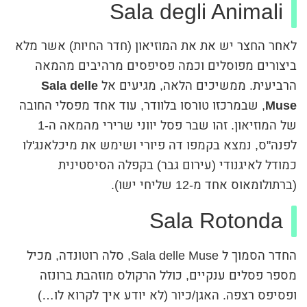
Sala degli Animali
לאחר החצר יש את את המוזיאון (חדר החיות) אשר מלא
ביצורים מפוסלים וכמה פסיפסים מרהיבים מהמאה
הרביעית. ממשיכים הלאה, מגיעים אל
Sala delle
Muse
, שבמרכזו טורסו בלוודר, עוד אחד מפסלי החובה
של המוזיאון. זהו שבר פסל יווני שרירי מהמאה ה-1
לפנה"ס, נמצא בקמפו דה פיורי ושימש את מיכלאנג'לו
כמודל לאיגנודי (עירום גבר) בקפלה הסיסטינית
(ברתולומאוס אחד מ-12 שליחי ישו).
Sala Rotonda
החדר הסמוך ל Sala delle Muse, סלה רוטונדה, מכיל
מספר פסלים ענקיים, כולל הרקולס מוזהבת ברונזה
ופסיפס רצפה. האגן/כיור (לא יודע איך לקרוא לו…)