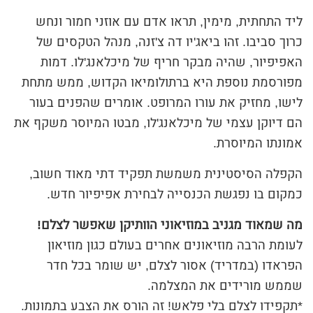
ליד התחתית, מימין, תראו אדם עם אוזני חמור ונחש
כרוך סביבו. זהו ביאג'יו דה צ'זנה, מנהל הטקסים של
האפיפיור, שהיה מבקר חריף של מיכלאנג'לו. דמות
מפורסמת נוספת היא ברתולומיאו הקדוש, ממש מתחת
לישו, מחזיק את עורו המרופט. אומרים שהפנים בעור
הם דיוקן עצמי של מיכלאנג'לו, מבטו המיוסר משקף את
אמונתו המיוסרת.
הקפלה הסיסטינית משמשת תפקיד דתי מאוד חשוב,
כמקום בו נפגשת הכנסייה לבחירת אפיפיור חדש.
מה שמאוד מגניב במוזיאוני הוותיקן שאפשר לצלם!
לעומת הרבה מוזיאונים אחרים בעולם כגון מוזיאון
הפראדו (במדריד) אסור לצלם, יש שומר בכל חדר
שממש מורידים את המצלמה.
*תקפידו לצלם בלי פלאש! זה הורס את הצבע בתמונות.