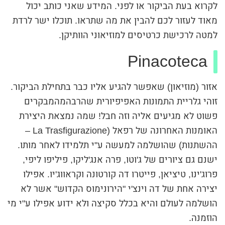
לקרוא בעת הביקור או לפני. המידע שאני כותב יכול
מאוד לעזור לכם להבין את מה שתראו. תוכלו ישר לרדת
למטה לרכישת כרטיסים למוזיאוני הוותיקן.
Pinacoteca
אזור (מוזיאון) שאפשר להגיע אליו כבר בתחילת הביקור.
זוהי גלריית התמונות האפיפיורית שהרבהמהמבקרים
פשוט לא מגיעים אליה וזה חבל! שמה נמצאת היצירת
האומנות האחרונה של רפאל (La Trasfigurazione –
ההשתנות) שהושלמה למעשה ע"י תלמידו לאחר מותו.
ישנם גם ציורים של ג'וטו, פרה אנג'ליקו, פיליפו ליפי,
פרוג'ינו, טיציאן, פייטרו דה קורטונה וקראווג'יו. אפילו
יצירה אחת של דה וינצ'י "הירונימוס הקדוש" אשר לא
הושלמה לעולם והיא בכלל סקיצה ולא ידוע אפילו ע"י מי
הוזמנה.