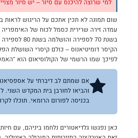
למי שרוצה להיכנס עם סיור – יש סיור מצויי
עמדה זירה שרירית כסמל לכוח של האימפריה הר
בשנת 70 לספירה
הקיסר דומיטיאנוס – כולם קיסרי השושלת הפלאבית
לפיכך שמו הרשמי של הקולוסיאום הוא "האמפיתיאטרון הפלאבי "
אם שמתם לב דיברתי על אספסיאנו ו
והביאו לחורבן בית המקדש השני. לכב
בכניסה לפורום הרומאי. תוכלו לקר
כאן נפגשו גלדיאטורים נלחמו ביניהם, עם חיות
זאת האטרקציה התיירותית המובילה באיטליה, ש