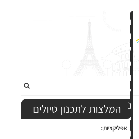
ה
ר
ש
מ
ו
ה
ל
ר
נ
ח
המלצות לתכנון טיולים
ב
י
א
אפליקציות:
ו
ת