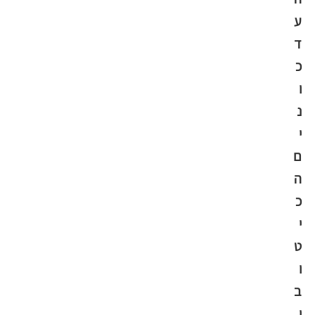
ע
ד
כ
ו
נ
י
ם
ה
כ
י
ט
ו
ב
י