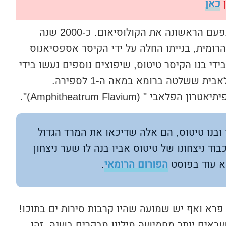
ן
כאן
שום תמונה לא תכין אתכם על הריגוש לראות בפעם הראשונה את הקולוסיאום. כ-2000 שנה
ומית, בנייתו החלה על ידי הקיסר אספסיאנוס
 והושלמה בשנת 80 לספירה בידי בנו הקיסר טיטוס, שיפוצים נוספים נעשו בידי
 ששלטה ברומא במאה ה-1 לספירה.
 (Amphitheatrum Flavium)".
בנו טיטוס, הם אלה שדיכאו את המרד הגדול
וד ניצחונו של טיטוס אביו בנה לו שער ניצחון
וא עוד בפוסט
הפורום הרומאי
.
 פרא
ואף יש שמועה שהיו קרבות סירות ים בתוכו!
באים יותר מחמישה מיליון מבקרים בשנה. זהו