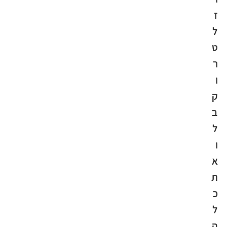
ז
ל
ט
ר
ו
ק
ב
ל
ו
א
ת
כ
ל
ה