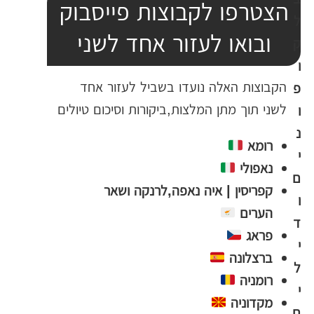
הצטרפו לקבוצות פייסבוק
ל
ובואו לעזור אחד לשני
ק
ו
הקבוצות האלה נועדו בשביל לעזור אחד
פ
לשני תוך מתן המלצות,ביקורות וסיכום טיולים
ו
נ
רומא
י
נאפולי
ם
קפריסין | איה נאפה,לרנקה ושאר
ו
הערים
ד
פראג
י
ברצלונה
ל
רומניה
י
מקדוניה
ם