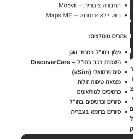
ז
ת
תחבורה ציבורית – Moovit
י
ניווט ללא אינטרנט – Maps.ME
ל
ב
ט
ת
אתרים מומלצים:
ה
ר
מלון בחו"ל במחיר הוגן
ח
השכרת רכב בחו"ל – DiscoverCars
י
ר
סים וירטואלי (eSim)
פ
ו
מציאת טיסות זולות
ו
צ
כרטיסים למוזיאונים
ש
י
סיורים וכרטיסים בחו"ל
ם
סיורים ברומא בעברית
ל
ק
ב