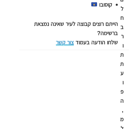
קוסובו
ל
ח
הייתם רוצים קבוצה לעיר שאינה נמצאת
ב
ברשימה?
ר
שלחו הודעה בעמוד
צור קשר
ו
ת
ת
ע
ו
פ
ה
,
מ
ל