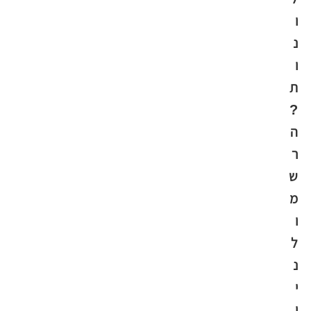
ו
נ
ו
ת
?
ה
ר
ש
מ
ו
ל
נ
י
ו