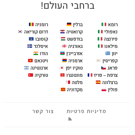
ברחבי העולם!
רומא
ברלין
רומניה
נאפולי
קרואטיה
דרום קוריאה
פירנצה
בודפשט
קוסובו
מילאנו
גאורגיה
איסלנד
יוון
אזרבייג'ן
הודו
קפריסין
ארמניה
ויטנאם
פראג
טוקיו יפן
ארגנטינה
צרפת – פריז
מונטנגרו
טורקיה
ברצלונה
מלטה
פולין
מקדוניה
מדיניות פרטיות
צור קשר