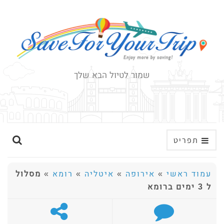
שמור לטיול הבא שלך
ה
תפריט
ר
ח
עמוד ראשי
»
אירופה
»
איטליה
»
רומא
»
מסלול
ב
ל 3 ימים ברומא
א
ת