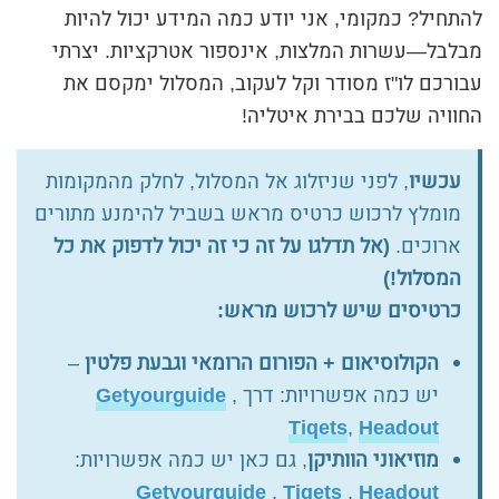
להתחיל? כמקומי, אני יודע כמה המידע יכול להיות
מבלבל—עשרות המלצות, אינספור אטרקציות. יצרתי
עבורכם לו"ז מסודר וקל לעקוב, המסלול ימקסם את
החוויה שלכם בבירת איטליה!
עכשיו
, לפני שניזלוג אל המסלול, לחלק מהמקומות
מומלץ לרכוש כרטיס מראש בשביל להימנע מתורים
ארוכים.
(אל תדלגו על זה כי זה יכול לדפוק את כל
המסלול!)
כרטיסים שיש לרכוש מראש:
הקולוסיאום + הפורום הרומאי וגבעת פלטין
–
יש כמה אפשרויות: דרך
,
Getyourguide
Tiqets
,
Headout
מוזיאוני הוותיקן
, גם כאן יש כמה אפשרויות:
Getyourguide
,
Tiqets
,
Headout