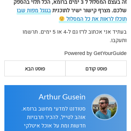
זה בעצם המסלול ל 3 ימים ברומא, הכל תלוי בהספק
שלכם. מצרף קישור ישיר לתוכנית
בגוגל מפות שבו
תוכלו לראות את כל המסלול
בעתיד אני אכתוב לו"ז גם ל-4 או 5 ימים. תרשמו
ותעקבו.
Powered by
GetYourGuide
פוסט קודם
פוסט הבא
Arthur Gusein
סטודנט למדעי מחשב ברומא.
אוהב לטייל, להכיר תרבויות
חדשות ומת על אוכל איטלקי