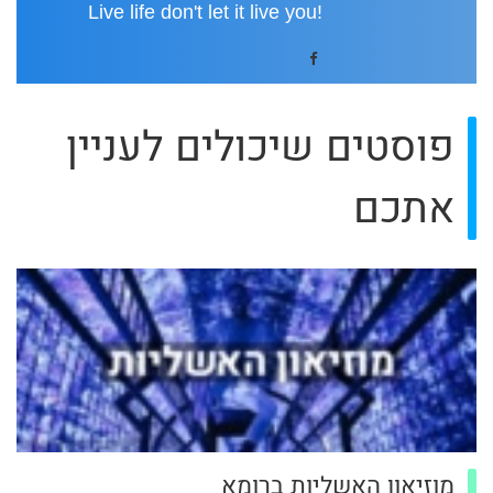
!Live life don't let it live you
פוסטים שיכולים לעניין
אתכם
מוזיאון האשליות ברומא